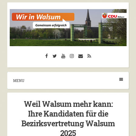
Skip
to
content
CDU Walsum
Facebook
Twitter
YouTube
Instagram
Email
RSS
Herzlich Willkommen auf der Seite der CDU
Walsum
MENU
Weil Walsum mehr kann:
Ihre Kandidaten für die
Bezirksvertretung Walsum
2025