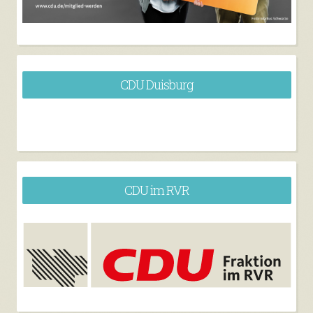
CDU Duisburg
CDU im RVR