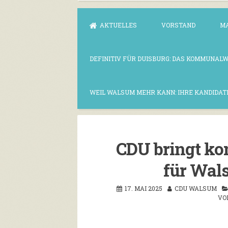
AKTUELLES
VORSTAND
M
DEFINITIV FÜR DUISBURG: DAS KOMMUNAL
WEIL WALSUM MEHR KANN: IHRE KANDIDAT
CDU bringt ko
für Wal
17. MAI 2025
CDU WALSUM
VO