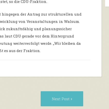
stet, so die CDU-Fraktion.
 hingegen der Antrag zur strukturellen und
twicklung von Veranstaltungen in Walsum.
ezirk zukunftsfähig und planungssicher
das laut CDU gerade vor dem Hintergrund
eutung weiterverfolgt werde. „Wir bleiben da
ßt es aus der Fraktion.
evious
Next
Next Post
st:
Post: