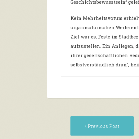
Geschichtsbewusstsein“ gelei
Kein Mehrheitsvotum erhielt
organisatorischen Weiteren
Ziel war es, Feste im Stadtb
aufzustellen. Ein Anliegen, 
ihrer gesellschaftlichen Bed
selbstverständlich dran“, hei
Post
Pr
Previous Post
navigation
po