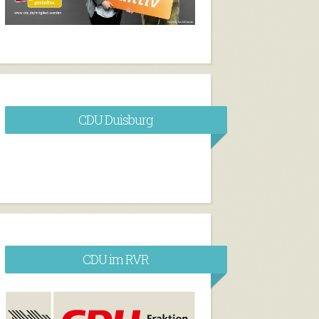
CDU Duisburg
CDU im RVR