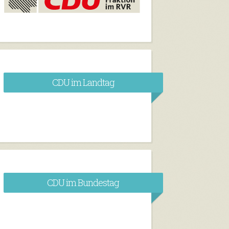
CDU im Landtag
CDU im Bundestag