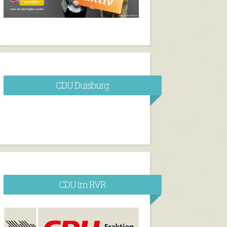
CDU Duisburg
CDU im RVR