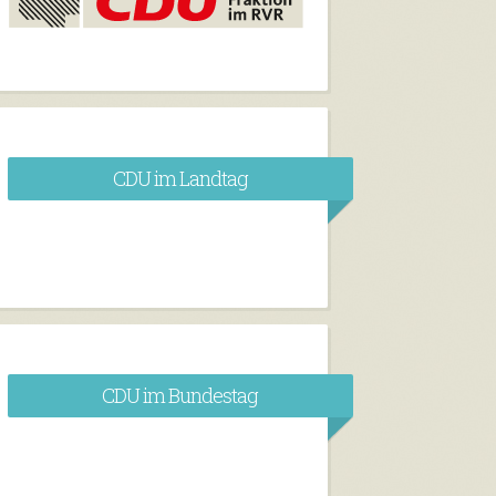
CDU im Landtag
CDU im Bundestag