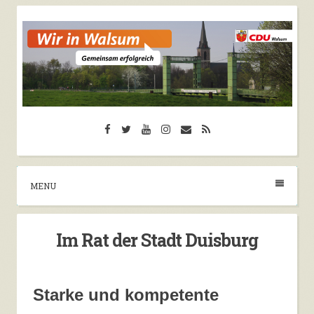
Skip
to
content
CDU Walsum
Facebook
Twitter
YouTube
Instagram
Email
RSS
Herzlich Willkommen auf der Seite der CDU
Walsum
MENU
Im Rat der Stadt Duisburg
Starke und kompetente