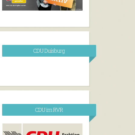
CDU Duisburg
CDU im RVR