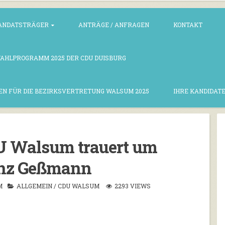
ANDATSTRÄGER
ANTRÄGE / ANFRAGEN
KONTAKT
WAHLPROGRAMM 2025 DER CDU DUISBURG
EN FÜR DIE BEZIRKSVERTRETUNG WALSUM 2025
IHRE KANDIDATE
U Walsum trauert um
nz Geßmann
M
ALLGEMEIN
/
CDU WALSUM
2293 VIEWS