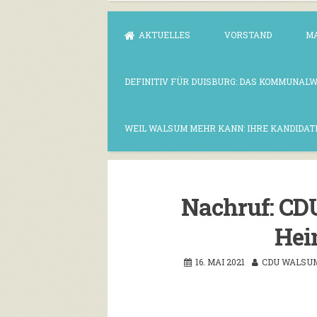
AKTUELLES
VORSTAND
M
DEFINITIV FÜR DUISBURG: DAS KOMMUNAL
WEIL WALSUM MEHR KANN: IHRE KANDIDAT
Nachruf: CD
Hei
16. MAI 2021
CDU WALSU