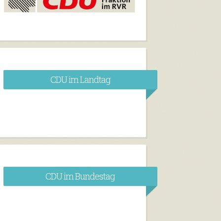
CDU im Landtag
CDU im Bundestag