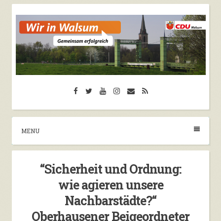
Skip
to
content
CDU Walsum
Facebook
Twitter
YouTube
Instagram
Email
RSS
Herzlich Willkommen auf der Seite der CDU
Walsum
MENU
“Sicherheit und Ordnung:
wie agieren unsere
Nachbarstädte?“
Oberhausener Beigeordneter