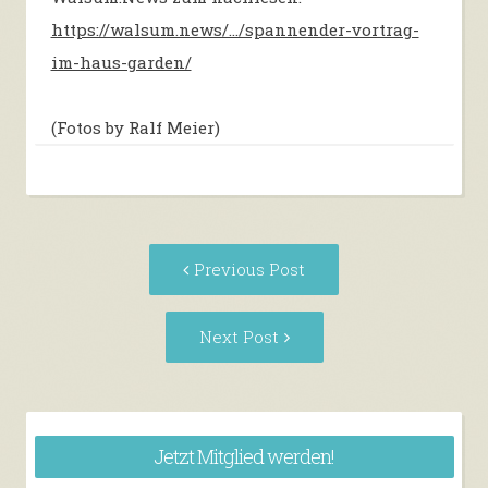
https://walsum.news/…/spannender-vortrag-
im-haus-garden/
(Fotos by Ralf Meier)
Post
Previous
Previous Post
navigation
post:
Next
Next Post
Post:
Jetzt Mitglied werden!