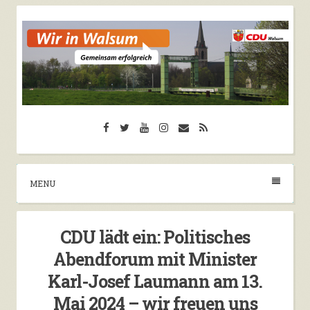
Skip
to
content
CDU Walsum
Facebook
Twitter
YouTube
Instagram
Email
RSS
Herzlich Willkommen auf der Seite der CDU
Walsum
MENU
CDU lädt ein: Politisches
Abendforum mit Minister
Karl-Josef Laumann am 13.
Mai 2024 – wir freuen uns