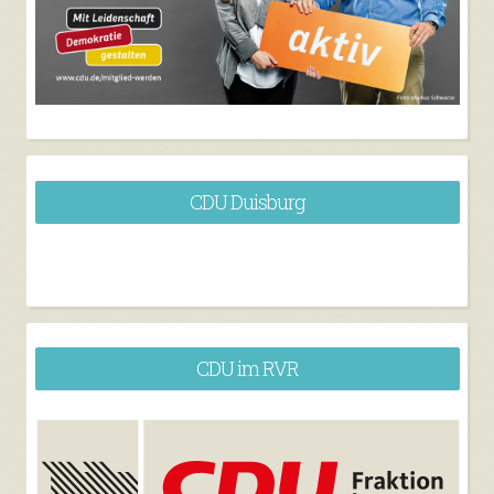
CDU Duisburg
CDU im RVR