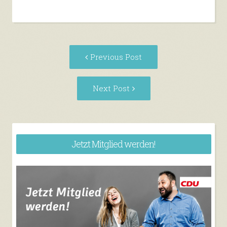
Post
Previous
Previous Post
navigation
post:
Next
Next Post
Post:
Jetzt Mitglied werden!