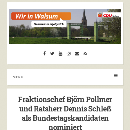
Skip
to
content
CDU Walsum
Facebook
Twitter
YouTube
Instagram
Email
RSS
Herzlich Willkommen auf der Seite der CDU
Walsum
MENU
Fraktionschef Björn Pollmer
und Ratsherr Dennis Schleß
als Bundestagskandidaten
nominiert