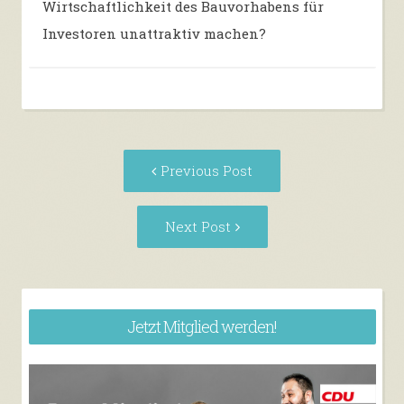
Wirtschaftlichkeit des Bauvorhabens für
Investoren unattraktiv machen?
Post
Previous
Previous Post
navigation
post:
Next
Next Post
Post:
Jetzt Mitglied werden!