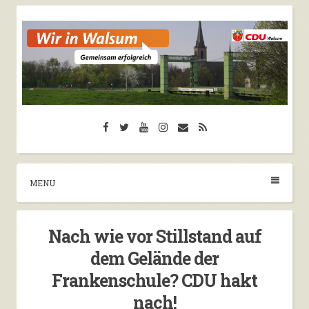
Skip
to
content
CDU Walsum
Facebook
Twitter
YouTube
Instagram
Email
RSS
Herzlich Willkommen auf der Seite der CDU
Walsum
MENU
Nach wie vor Stillstand auf
dem Gelände der
Frankenschule? CDU hakt
nach!