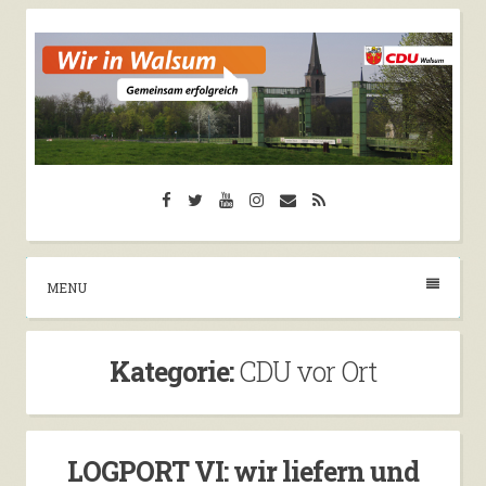
Skip
to
content
CDU Walsum
Facebook
Twitter
YouTube
Instagram
Email
RSS
Herzlich Willkommen auf der Seite der CDU
Walsum
MENU
Kategorie:
CDU vor Ort
LOGPORT VI: wir liefern und