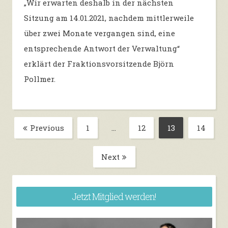
„Wir erwarten deshalb in der nächsten
Sitzung am 14.01.2021, nachdem mittlerweile
über zwei Monate vergangen sind, eine
entsprechende Antwort der Verwaltung“
erklärt der Fraktionsvorsitzende Björn
Pollmer.
Beitragsnavigation
Previous
1
…
12
13
14
Page
Page
Page
Page
Next
Jetzt Mitglied werden!