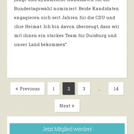
Bundestagswahl nominiert. Beide Kandidaten
engagieren sich seit Jahren für die CDU und
ihre Heimat. Ich bin davon überzeugt, dass wir
mit ihnen ein starkes Team für Duisburg und
unser Land bekommen“.
Beitragsnavigation
Previous
1
2
3
…
14
Page
Page
Page
Page
Next
Jetzt Mitglied werden!